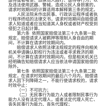
虐待或者唆使、放纵他人殴打、虐待等行为，以
及违法使用武器、警械，造成公民人身损害的，
请求时效期间的计算适用本解释第三条的规定。
人民法院未作出民事、行政诉讼程序或者执
行程序终结的法律文书，请求时效期间自赔偿请
求人知道或者应当知道其人身权或者财产权受到
侵犯之日起计算。
第六条 依照国家赔偿法第三十九条第一款
规定，赔偿请求人被羁押等限制人身自由的期
间，不计算在请求时效期间内。
赔偿请求人依照法律法规规定的程序向相关
机关申请确认职权行为违法或者寻求救济的期
间，不计算在请求时效期间内，但是相关机关已
经明确告知赔偿请求人应当依法申请国家赔偿的
除外。
第七条 依照国家赔偿法第三十九条第二款
规定，在请求时效期间的最后六个月内，赔偿请
求人因下列障碍之一，不能行使请求权的，请求
时效中止：
（一）不可抗力；
（二）无民事行为能力人或者限制民事行为
能力人没有法定代理人，或者法定代理人死亡、
丧失民事行为能力、丧失代理权；