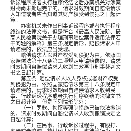
诉讼程序或者执行程序终结之后办案机关对涉案
财物尚未处理完毕的，请求时效期间自赔偿请求
人知道或者应当知道其财产权受到侵犯之日起计
算。
办案机关未作出刑事诉讼程序或者执行程序
终结的法律文书，但是符合《最高人民法院、最
高人民检察院关于办理刑事赔偿案件适用法律若
干问题的解释》第三条规定情形，赔偿请求人申
请赔偿的，依法应当受理。
赔偿请求人以财产权受到侵犯为由，依照国
家赔偿法第十八条第二项规定申请赔偿的，请求
时效期间自赔偿请求人收到生效再审刑事裁判文
书之日起计算。
第五条 赔偿请求人以人身权或者财产权受
到侵犯为由，依照国家赔偿法第三十八条规定申
请赔偿的，请求时效期间自赔偿请求人收到民
事、行政诉讼程序或者执行程序终结的法律文书
之日起计算，但是下列情形除外：
（一）罚款、拘留等强制措施已被依法撤销
的，请求时效期间自赔偿请求人收到撤销决定之
日起计算；
（二）在民事、行政诉讼过程中，有殴打、